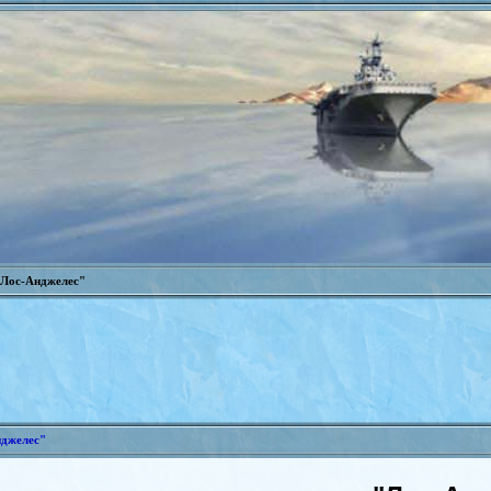
ос-Анджелес"
джелес"