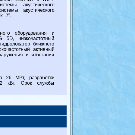
темы акустического
стемы акустического
k 2".
ного оборудования и
G 5D, низкочастотный
гидролокатор ближнего
кочастотный активный
наружения и избегания
 26 МВт, разработки
42 кВт. Срок службы