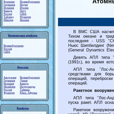
Атомн
Бразилия
Великобритания
Германия
Индия
Испания
Италия
Канада
Перу
Россия
США
Тайланд
Франция
Швеция
Япония
В ВМС США насчиты
Броненосные крейсера
Тихом океане и трид
последняя - USS "Ch
Ньюс Шипбилдинг (New
Великобритания
Россия
(General Dynamics Elect
США
Девять АПЛ типа "
(1991г.), во время ко
Фрегаты
АПЛ типа "Лос-Ан
средствами для бор
Австралия
Великобритания
операций, переброски
Германия
Дания
операций.
Испания
Канада
Малайзия
Нидерланды
Россия
Тайвань
Ракетное вооруже
Франция
Южн. Африка
АПЛ типа "Лос-Анд
пуска ракет. АПЛ ос
Крейсера
Ракетное вооружен