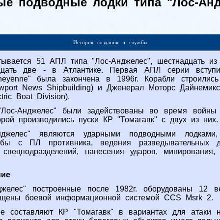
ые подводные лодки типа "Лос-Анд
История создания и службы
вается 51 АПЛ типа "Лос-Анджелес", шестнадцать из 
цать две - в Атлантике. Первая АПЛ серии вступи
eyennе" была закончена в 1996г. Корабли строилис
port News Shipbuilding) и Дженерал Моторс Дайнемик
ric Boat Division).
Лос-Анджелес" были задействованы во время войны
торой производились пуски КР "Томагавк" с двух из них.
джелес" являются ударными подводными лодками
ьбы с ПЛ противника, ведения разведывательных де
 спецподразделений, нанесения ударов, минирования, 
ние
желес" построенные после 1982г. оборудованы 12 
нащены боевой информационной системой CCS Msrk 2.
ие составляют КР "Томагавк" в вариантах для атаки 