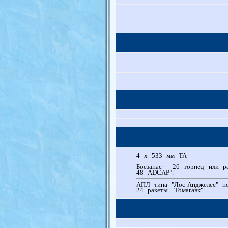
4 х 533 мм ТА
Боезапас - 26 торпед или р
48 ADCAP".
АПЛ типа "Лос-Анджелес" по
24 ракеты "Томагавк"