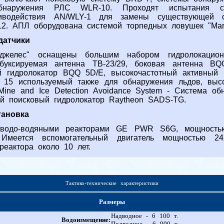
бнаружения РЛС WLR-10. Проходят испытания сис
иводействия AN/WLY-1 для замены существующей си
2. АПЛ оборудована системой торпедных ловушек "Mar
датчики
джелес" оснащены большим набором гидролокацион
 буксируемая антенна ТВ-23/29, боковая антенна BQ
 гидролокатор BQQ 5D/E, высокочастотный активный 
 15 используемый также для обнаружения льдов, высо
Mine and Ice Detection Avoidance System - Система об
ый поисковый гидролокатор Raytheon SADS-TG.
тановка
водо-водяными реакторами GE PWR S6G, мощностью
 Имеется вспомогательный двигатель мощностью 2
еактора около 10 лет.
Тактико-технические характеристики
Размеры
Надводное - 6 100 т.
Водоизмещение:
Подводное - 6 900 т.