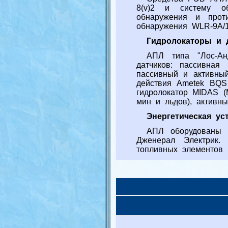
8(v)2 и систему о
обнаружения и прот
обнаружения WLR-9A/1
Гидролокаторы и 
АПЛ типа "Лос-Ан
датчиков: пассивная
пассивный и активный
действия Ametek BQS
гидролокатор MIDAS (
мин и льдов), активн
Энергетическая ус
АПЛ оборудованы 
Дженерал Электрик.
топливных элементов р