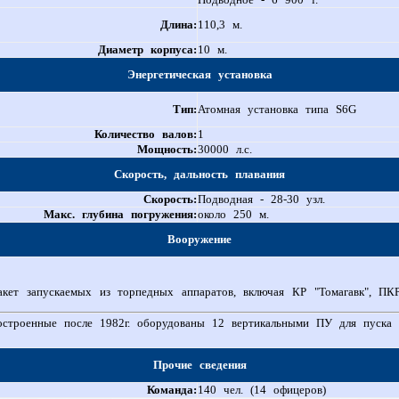
Длина:
110,3 м.
Диаметр корпуса:
10 м.
Энергетическая установка
Тип:
Атомная установка типа S6G
Количество валов:
1
Мощность:
30000 л.с.
Скорость, дальность плавания
Скорость:
Подводная - 28-30 узл.
Макс. глубина погружения:
около 250 м.
Вооружение
акет запускаемых из торпедных аппаратов, включая КР "Томагавк", П
строенные после 1982г. оборудованы 12 вертикальными ПУ для пуска 
Прочие сведения
Команда:
140 чел. (14 офицеров)