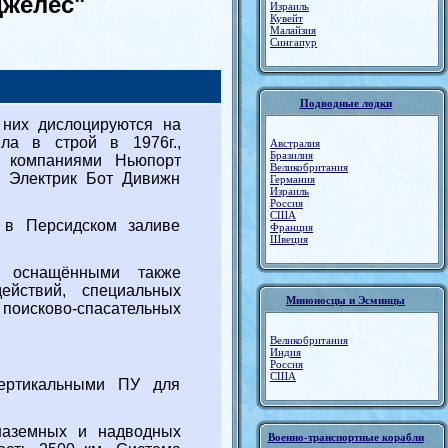
желес"
Израиль
Кувейт
Малайзия
Сингапур
Подводные лодки
них дислоцируются на
ла в строй в 1976г.,
Австралия
Бразилия
ь компаниями Ньюпорт
Великобритания
с Электрик Бот Дивижн
Германия
Израиль
Россия
США
 в Персидском заливе
Франция
Швеция
, оснащёнными также
йствий, специальных
Миноносцы и Эсминцы
поисково-спасательных
Великобритания
Индия
Россия
США
вертикальными ПУ для
наземных и надводных
Военно-транспортные корабли