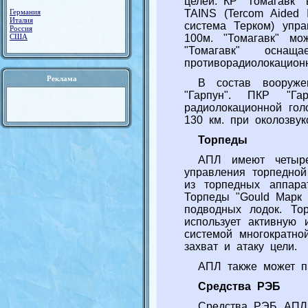
целей. КР "Томагавк"
Германия
TAINS (Tercom Aided 
Италия
система Терком) упр
Россия
США
100м. "Томагавк" мо
"Томагавк" осна
противорадиолокацион
Реклама
В состав вооруже
"Гарпун". ПКР "Г
радиолокационной гол
130 км. при околозвук
Торпеды
АПЛ имеют четыре
управления торпедной
из торпедных аппара
Торпеды "Gould Марк 
подводных лодок. То
использует активную
системой многократно
захват и атаку цели.
АПЛ также может пр
Средства РЭБ
Средства РЭБ АПЛ 