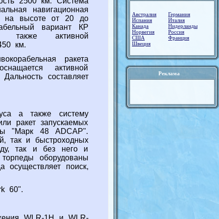
ость 2500 км. Система
иальная навигационная
Австралия
Германия
и на высоте от 20 до
Испания
Италия
рабельный вариант КР
Канада
Нидерланды
Норвегия
Россия
а также активной
США
Франция
450 км.
Швеция
окорабельная ракета
нащается активной
Реклама
 Дальность составляет
уса а также систему
или ракет запускаемых
еды "Марк 48 ADCAP".
й, так и быстроходных
ду, так и без него и
 торпеды оборудованы
а осуществляет поиск,
k 60".
ужения WLR-1H и WLR-