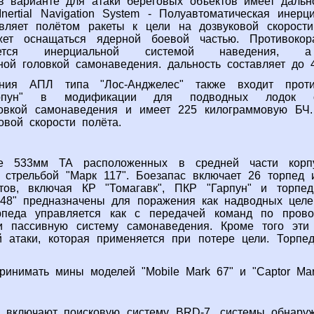
 в варианте для атаки береговых объектов имеет дальн
Inertial Navigation System - Полуавтоматическая инерц
авляет полётом ракеты к цели на дозвуковой скорост
жет оснащаться ядерной боевой частью. Противоко
щается инерциальной системой наведения, 
ной головкой самонаведения. дальность составляет до 
ния АПЛ типа "Лос-Анджелес" также входит против
арпун" в модификации для подводных лодок ос
овкой самонаведения и имеет 225 килограммовую БЧ.
овой скорости полёта.
 533мм ТА расположенных в средней части корп
 стрельбой "Марк 117". Боезапас включает 26 торпед 
тов, включая КР "Томагавк", ПКР "Гарпун" и торп
48" предназначены для поражения как надводных целе
рпеда управляется как с передачей команд по прово
 и пассивную систему самонаведения. Кроме того эти
й атаки, которая применяется при потере цели. Торпед
инимать мины моделей "Mobile Mark 67" и "Captor Mar
включают поисковую систему BRD-7, системы обнар