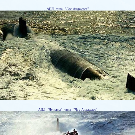
АПЛ типа "Лос-Анджелес"
АПЛ "Луисвил" типа "Лос-Анджелес"