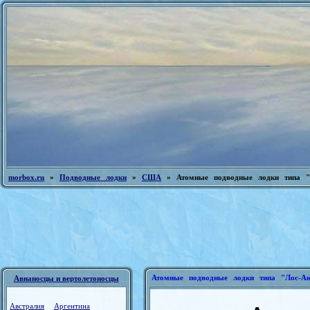
morbox.ru
»
Подводные лодки
»
США
» Атомные подводные лодки типа "Л
Атомные подводные лодки типа "Лос-Ан
Авианосцы и вертолетоносцы
Австралия
Аргентина