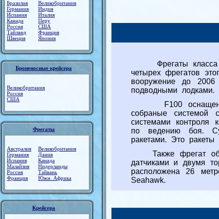
Бразилия
Великобритания
Германия
Индия
Испания
Италия
Канада
Перу
Россия
США
Тайланд
Франция
Швеция
Япония
Фрегаты класс
Броненосные крейсера
четырех фрегатов это
вооружение до 2006 
Великобритания
подводными лодками.
Россия
США
F100 оснащен само
собраные системой с
системами контроля 
Фрегаты
по ведению боя. Су
ракетами. Это ракеты
Австралия
Великобритания
Также фрегат обору
Германия
Дания
Испания
Канада
датчиками и двумя то
Малайзия
Нидерланды
расположена 26 метр
Россия
Тайвань
Франция
Южн. Африка
Seahawk.
Крейсера