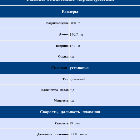
Размеры
Водоизмещение:
5800 т
Длина:
146.7 м
Ширина:
17.5 м
Осадка:
н.д.
Силовая
установка
дизельный
Тип:
н.д.
Количество валов:
Мощность:
н.д.
Скорость, дальность плавания
Скорость:
29 узл.
5000 миль
Дальность плавания: