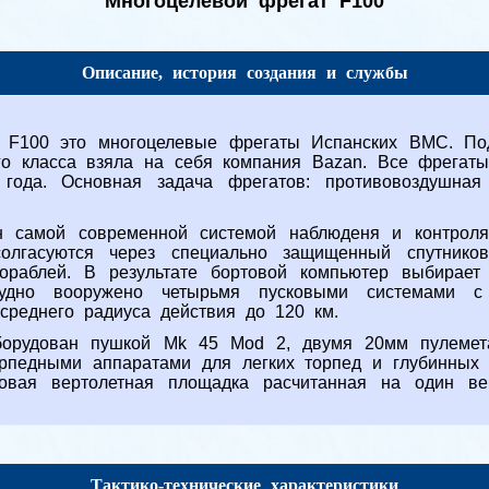
Многоцелевой фрегат F100
Описание, история создания и службы
а F100 это многоцелевые фрегаты Испанских ВМС. Под
го класса взяла на себя компания Bazan. Все фрегат
года. Основная задача фрегатов: противовоздушна
й современной системой наблюденя и контроля -
олгасуются через специально защищенный спутнико
кораблей. В результате бортовой компьютер выбирает
дно вооружено четырьмя пусковыми системами с 
 среднего радиуса действия до 120 км.
дован пушкой Mk 45 Mod 2, двумя 20мм пулемет
рпедными аппаратами для легких торпед и глубинных
овая вертолетная площадка расчитанная на один вер
Тактико-технические характеристики