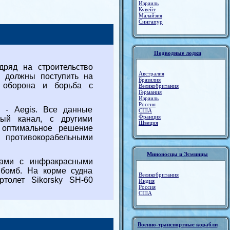
Израиль
Кувейт
Малайзия
Сингапур
Подводные лодки
ряд на строительство
Австралия
ы должны поступить на
Бразилия
я оборона и борьба с
Великобритания
Германия
Израиль
Россия
 Aegis. Все данные
США
Франция
вый канал, с другими
Швеция
 оптимальное решение
противокорабельными
Миноносцы и Эсминцы
ами с инфракрасными
 бомб. На корме судна
Великобритания
толет Sikorsky SH-60
Индия
Россия
США
Военно-транспортные корабли