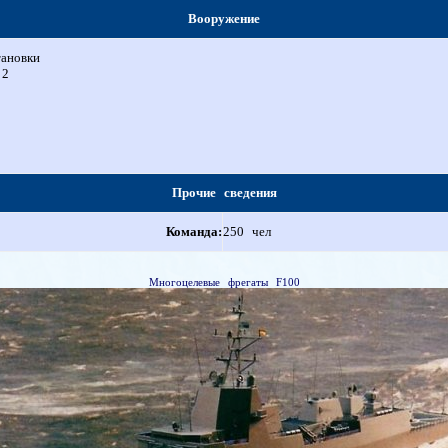
Вооружение
ановки
2
Прочие сведения
Команда:
250 чел
Многоцелевые фрегаты F100