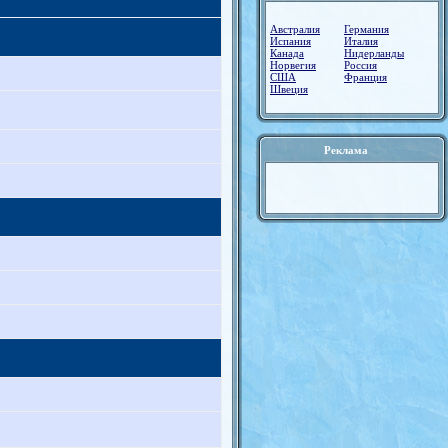
Австралия
Германия
Испания
Италия
Канада
Нидерланды
Норвегия
Россия
США
Франция
Швеция
Реклама