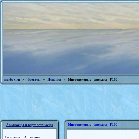
morbox.ru
»
Фрегаты
»
Испания
» Многоцелевые фрегаты F100
Многоцелевые фрегаты F100
Авианосцы и вертолетоносцы
Австралия
Аргентина